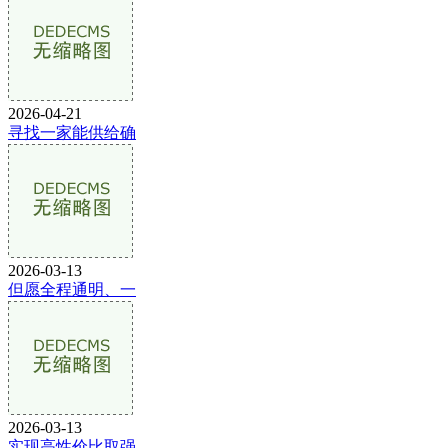
2026-04-21
寻找一家能供给确
2026-03-13
但愿全程通明、一
2026-03-13
实现高性价比取强