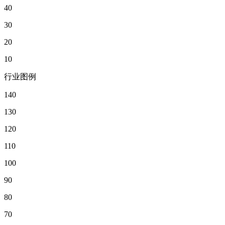
40
30
20
10
行业图例
140
130
120
110
100
90
80
70