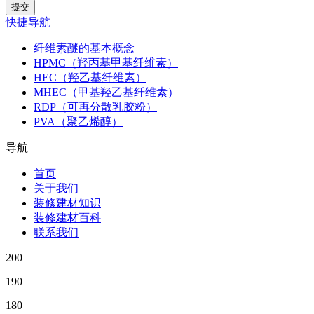
快捷导航
纤维素醚的基本概念
HPMC（羟丙基甲基纤维素）
HEC（羟乙基纤维素）
MHEC（甲基羟乙基纤维素）
RDP（可再分散乳胶粉）
PVA（聚乙烯醇）
导航
首页
关于我们
装修建材知识
装修建材百科
联系我们
200
190
180