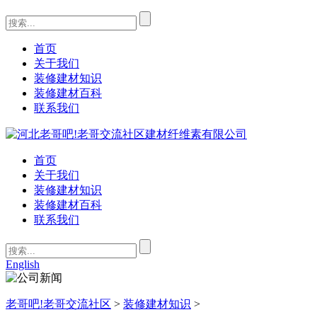
首页
关于我们
装修建材知识
装修建材百科
联系我们
首页
关于我们
装修建材知识
装修建材百科
联系我们
English
老哥吧!老哥交流社区
>
装修建材知识
>