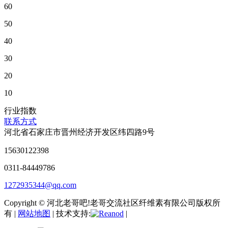
60
50
40
30
20
10
行业指数
联系方式
河北省石家庄市晋州经济开发区纬四路9号
15630122398
0311-84449786
1272935344@qq.com
Copyright © 河北老哥吧!老哥交流社区纤维素有限公司版权所
有 |
网站地图
| 技术支持:
|