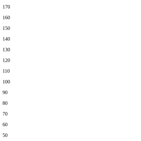
170
160
150
140
130
120
110
100
90
80
70
60
50