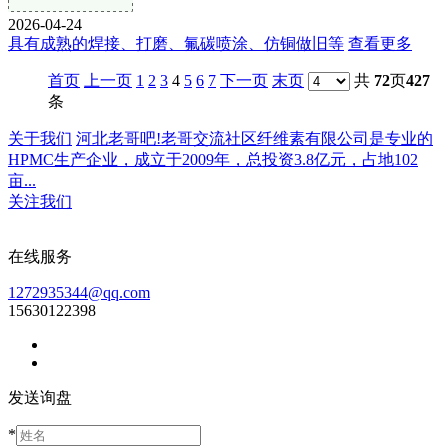
2026-04-24
具有成熟的焊接、打磨、氟碳喷涂、仿铜做旧等
查看更多
首页
上一页
1
2
3
4
5
6
7
下一页
末页
共
72
页
427
条
关于我们
河北老哥吧!老哥交流社区纤维素有限公司是专业的
HPMC生产企业，成立于2009年，总投资3.8亿元，占地102
亩...
关注我们
在线服务
1272935344@qq.com
15630122398
发送询盘
*