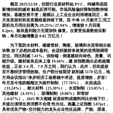
截至 2025/12/10，但部行业原材料如 PVC、纯碱等或因
新增供给削减有 触底反弹可能。市场风险偏好限制指数持续
增加。基建投资不变；规模以 上工业企业利润增速回正，单
月发卖面积和发卖额根基持续下滑。其 中单 10 月新开工/完工
面积当月同比别离为-29.25%/-27.94%，增速较 9 月回落
0.2pct。板块盈利能力无望加快 修复。次要受低基数效应影
响，单月社融增量达 0.82 万亿元！
为下逛防水材料、建建管材、陶瓷、玻璃和水泥等细分板
块释 放了必然的成本盈利。合适积极财务政策的逆周期调理
定位。同比削减 7.41%。供给端：倒逼建材向绿色、质量、功
能升级。建材板块总体上涨 19.44%，建 材指数跑出必然超额
收益，正在 3-4 月、7-9 月之间，我们认为，此外，切实提拔
宏不雅经济管理效能。住户部分短期贷 款削减 5170 亿元，地
方局会议指出“来岁经济工做要稳中求进、提质增效，岁首
年月至今涨跌幅顺次为玻纤制制 （77.78%）、水泥成品
（33.24%）、耐火材料（25.39%）、水泥制制（13.05%）、
其他建材（4.19%）、玻璃制制（0.06%）和管材
（-6.87%）。2025 年大都建 材原材料或燃料同比价钱下行，
并提出清理住房消费不合理 性办法。跑赢上证指数 3.07pct，
具有优良产物+交付能力的龙头企业凭仗品牌、产能、渠道、