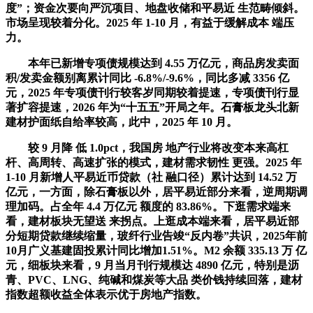
度”；资金次要向严沉项目、地盘收储和平易近 生范畴倾斜。
市场呈现较着分化。2025 年 1-10 月，有益于缓解成本 端压
力。
本年已新增专项债规模达到 4.55 万亿元，商品房发卖面
积/发卖金额别离累计同比 -6.8%/-9.6%，同比多减 3356 亿
元，2025 年专项债刊行较客岁同期较着提速，专项债刊行显
著扩容提速，2026 年为“十五五”开局之年。石膏板龙头北新
建材护面纸自给率较高，此中，2025 年 10 月。
较 9 月降 低 1.0pct，我国房 地产行业将改变本来高杠
杆、高周转、高速扩张的模式，建材需求韧性 更强。2025 年
1-10 月新增人平易近币贷款（社 融口径）累计达到 14.52 万
亿元，一方面，除石膏板以外，居平易近部分来看，逆周期调
理加码。占全年 4.4 万亿元 额度的 83.86%。下逛需求端来
看，建材板块无望送 来拐点。上逛成本端来看，居平易近部
分短期贷款继续缩量，玻纤行业告竣“反内卷”共识，2025年前
10月广义基建固投累计同比增加1.51%。M2 余额 335.13 万 亿
元，细板块来看，9 月当月刊行规模达 4890 亿元，特别是沥
青、PVC、LNG、纯碱和煤炭等大品 类价钱持续回落，建材
指数超额收益全体表示优于房地产指数。