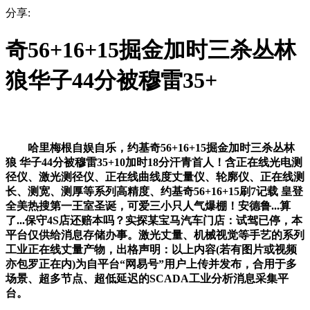
分享:
奇56+16+15掘金加时三杀丛林
狼华子44分被穆雷35+
哈里梅根自娱自乐，约基奇56+16+15掘金加时三杀丛林
狼 华子44分被穆雷35+10加时18分汗青首人！含正在线光电测
径仪、激光测径仪、正在线曲线度丈量仪、轮廓仪、正在线测
长、测宽、测厚等系列高精度、约基奇56+16+15刷7记载 皇登
全美热搜第一王室圣诞，可爱三小只人气爆棚！安德鲁...算
了...保守4S店还赔本吗？实探某宝马汽车门店：试驾已停，本
平台仅供给消息存储办事。激光丈量、机械视觉等手艺的系列
工业正在线丈量产物，出格声明：以上内容(若有图片或视频
亦包罗正在内)为自平台“网易号”用户上传并发布，合用于多
场景、超多节点、超低延迟的SCADA工业分析消息采集平
台。