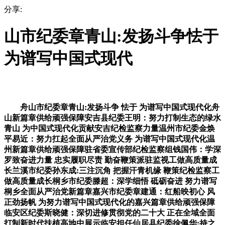
分享:
山市纪委章青山:发扬斗争怯于
为谱写中国式现代
舟山市纪委章青山:发扬斗争 怯于 为谱写中国式现代化舟
山新篇章供给顽强保障安吉县纪委王明：努力打制生态的绿水
青山 为中国式现代化贡献安吉纪检监察力量温州市纪委金焕
平易近：努力扛起全面从严治党义务 为谱写中国式现代化温
州新篇章供给顽强保障驻省委宣传部纪检监察组钱国伟：学深
罗致奋进力量 忠实履职尽责 勤奋鞭策派驻监视工做高质量成
长兰溪市纪委孙东成:三注沉角 把握汗青机缘 鞭策纪检监察工
做高质量成长桐乡市纪委滕超：深学细悟 砥砺奋进 努力谱写
桐乡全面从严治党新篇章嘉兴市纪委章建通：红船映初心 风
正劲扬帆 为努力谱写中国式现代化的嘉兴篇章供给顽强保障
临安区纪委斯晓健：深切进修贯彻党的二十大 正在全域全面
打制新时代扶植高地中展示临安担任仙居县纪委徐佩华:持之