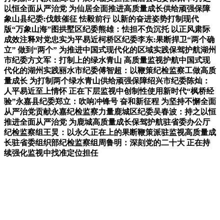
以恒全面从严治党 为仙居全面推进高质量成长供给顽强保障
象山县纪委:伐鼓催征 怯毅前行 以新的奋进姿势打制现代
版“万象山海”图拱墅区纪委熊雄：怯担不负沉托 以正风肃际
成效注释对党忠实为平易近柯桥区纪委李东:果断捍卫“两个确
立” 做到“两个” 为推进中国式现代化的区域实践保驾护航湖州
市纪委方文军：打制上的绿水青山 高质量监视护航中国式现
代化的湖州实践丽水市纪委傅智超：以鞭策纪检监察工做高质
量成长 为打制两个绿水青山供给顽强保障绍兴市纪委陈灿：
人平易近至上情怀 正在下层监视中创制性使用新时代“枫桥经
验”永嘉县纪委郑立：吹响冲锋号 奋和新征程 为坚持不懈全面
从严治党贡献永嘉纪检监察力量鹿城区纪委吴春波：持之以恒
推进全面从严治党 为鹿城高质量成长保驾护航驻省委办公厅
纪检监察组王炅：以永久正在上的果断鞭策派驻监视高质量成
长驻省委组织部纪检监察组周鲁明：深刻党的二十大 正在持
续强化监视中找准定位担任